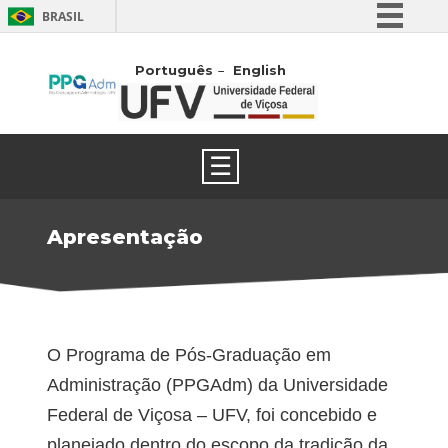
BRASIL
Simplifique!
Português
English
Comunica BR
Participe
Acesso à informação
☰
Legislação
Canais
Apresentação
O Programa de Pós-Graduação em
Administração (PPGAdm) da Universidade
Federal de Viçosa – UFV, foi concebido e
planejado dentro do escopo da tradição da