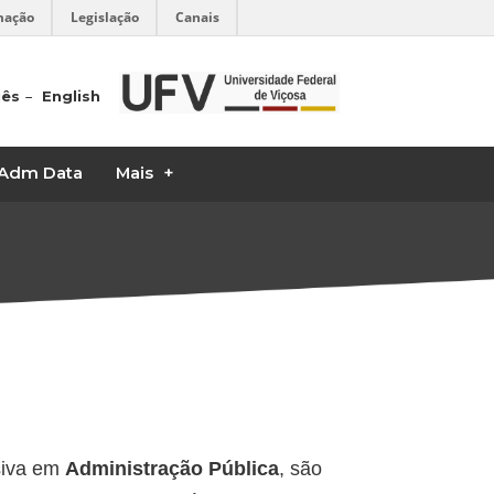
mação
Legislação
Canais
uês
English
Adm Data
Mais
siva em
Administração Pública
, são