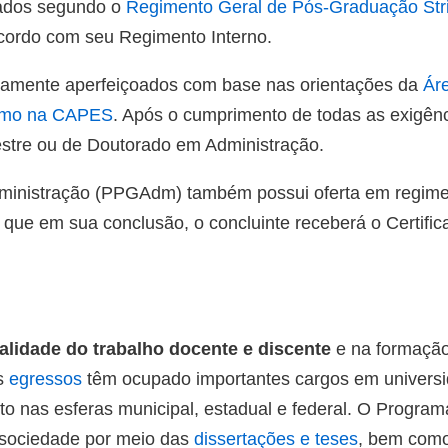
ados segundo o
Regimento Geral de Pós-Graduação Str
cordo com seu Regimento Interno.
icamente aperfeiçoados com base nas orientações da
Ár
ismo na CAPES
. Após o cumprimento de todas as exigênc
estre ou de Doutorado em Administração.
nistração (PPGAdm) também possui oferta em regime d
, que em sua conclusão, o concluinte receberá o Certifi
alidade do trabalho docente e discente
e na formação 
s
egressos
têm ocupado importantes cargos em universi
to nas esferas municipal, estadual e federal. O Progra
 sociedade por meio das
dissertações e teses
, bem como