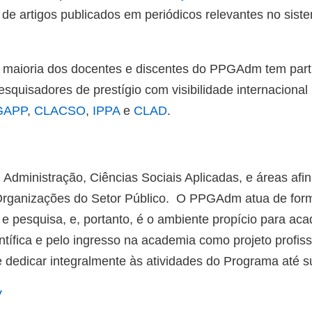
 de artigos publicados em periódicos relevantes no si
 a maioria dos docentes e discentes do PPGAdm tem par
squisadores de prestígio com visibilidade internacional
GAPP
,
CLACSO
,
IPPA
e
CLAD
.
Administração, Ciências Sociais Aplicadas, e áreas afi
s Organizações do Setor Público. O PPGAdm atua de form
 e pesquisa, e, portanto, é o ambiente propício para ac
ientífica e pelo ingresso na academia como projeto profis
dedicar integralmente às atividades do Programa até su
V