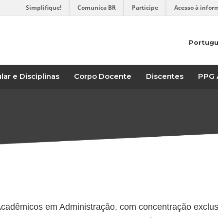
Simplifique!
Comunica BR
Participe
Acesso à infor
Portug
lar e Disciplinas
Corpo Docente
Discentes
PPG 
Acadêmicos em Administração, com concentração exclu