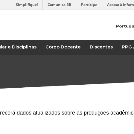
Simplifique!
Comunica BR
Participe
Acesso à infor
Portug
lar e Disciplinas
Corpo Docente
Discentes
PPG 
ecerá dados atualizados sobre as produções acadêmic