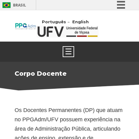
BRASIL
Simplifique!
Português
English
Comunica BR
Participe
Acesso à informação
☰
Legislação
Canais
Corpo Docente
Os Docentes Permanentes (DP) que atuam
no PPGAdm/UFV possuem experiência na
área de Administração Pública, articulando
ações de ensino, extensão e de